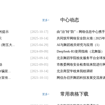
中心动态
更多+
的提示
[2025-10-17]
由“治”转“防”：网络信息中心携手
识
[2025-10-14]
共同筑牢网络安全防火墙 | 2025年
附五大...
[2025-04-29]
AI与舞蹈相关研究与应用（1）
[2024-09-09]
DeepSeek-R1使用指南（北舞版）
[2023-09-14]
北京舞蹈学院校友服务平台全球
动
[2022-09-05]
市教委网络安全检查组来院进行
宣...
[2021-10-14]
北京商贸学校来我校调研
传...
[2021-10-11]
网信办召开舞蹈科技发展交流座
常用表格下载
更多+